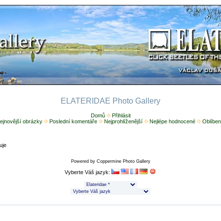
ELATERIDAE Photo Gallery
Domů
Přihlásit
ejnovější obrázky
Poslední komentáře
Nejprohlíženější
Nejlépe hodnocené
Oblíben
uje
Powered by
Coppermine Photo Gallery
Vyberte Váš jazyk: