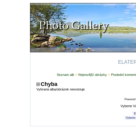
ELATERI
Seznam alb
Nejnovější obrázky
Poslední koment
Chyba
Vybraná alba/obrázek neexistuje
Powered
Vyberte V