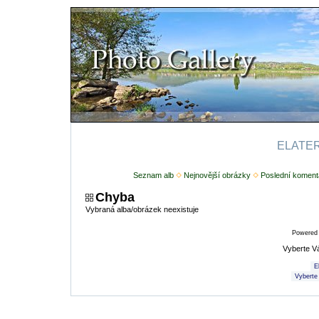
ELATERI
Seznam alb
Nejnovější obrázky
Poslední koment
Chyba
Vybraná alba/obrázek neexistuje
Powered
Vyberte V