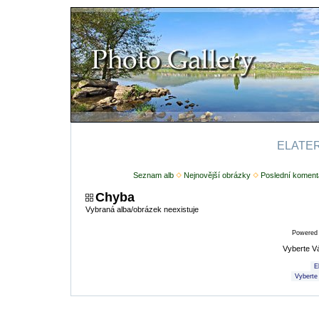
ELATERI
Seznam alb
Nejnovější obrázky
Poslední koment
Chyba
Vybraná alba/obrázek neexistuje
Powered
Vyberte V