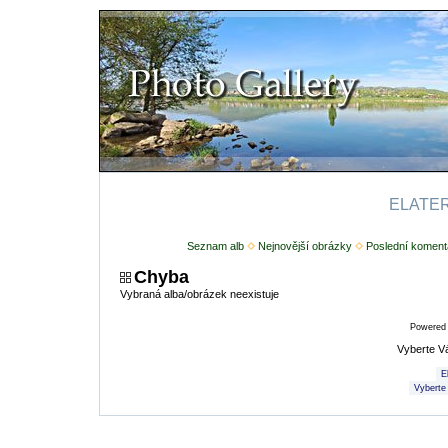
ELATERI
Seznam alb
Nejnovější obrázky
Poslední koment
Chyba
Vybraná alba/obrázek neexistuje
Powered
Vyberte V