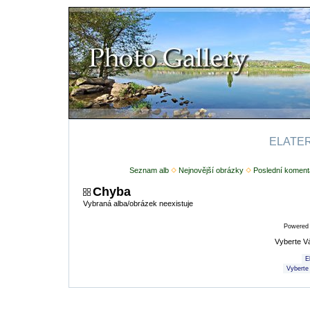
ELATERI
Seznam alb
Nejnovější obrázky
Poslední koment
Chyba
Vybraná alba/obrázek neexistuje
Powered
Vyberte V