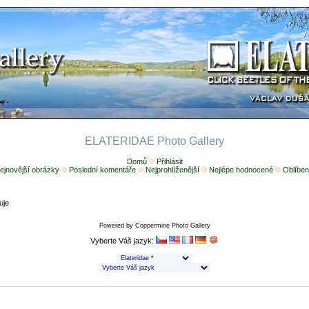
ELATERIDAE Photo Gallery
Domů
Přihlásit
ejnovější obrázky
Poslední komentáře
Nejprohlíženější
Nejlépe hodnocené
Oblíben
uje
Powered by
Coppermine Photo Gallery
Vyberte Váš jazyk: