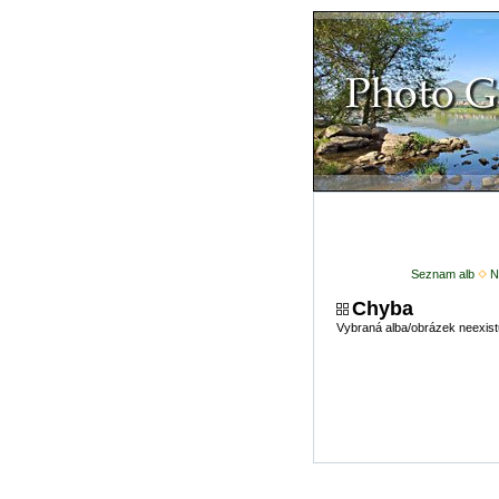
Seznam alb
N
Chyba
Vybraná alba/obrázek neexist