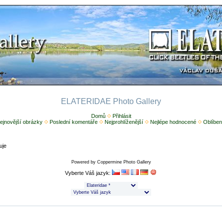
ELATERIDAE Photo Gallery
Domů
Přihlásit
ejnovější obrázky
Poslední komentáře
Nejprohlíženější
Nejlépe hodnocené
Oblíben
uje
Powered by
Coppermine Photo Gallery
Vyberte Váš jazyk: