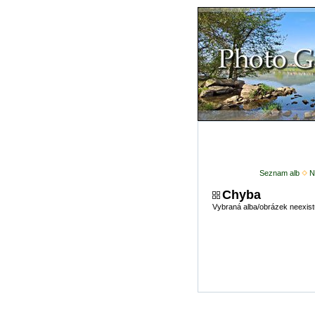
Seznam alb
N
Chyba
Vybraná alba/obrázek neexist