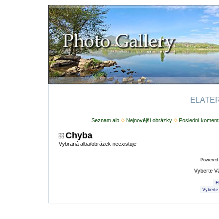
ELATERI
Seznam alb
Nejnovější obrázky
Poslední koment
Chyba
Vybraná alba/obrázek neexistuje
Powered
Vyberte V