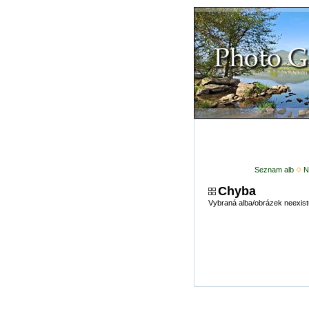
Seznam alb
N
Chyba
Vybraná alba/obrázek neexist