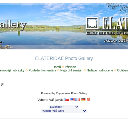
ELATERIDAE Photo Gallery
Domů
Přihlásit
ejnovější obrázky
Poslední komentáře
Nejprohlíženější
Nejlépe hodnocené
Oblíben
uje
Powered by
Coppermine Photo Gallery
Vyberte Váš jazyk: