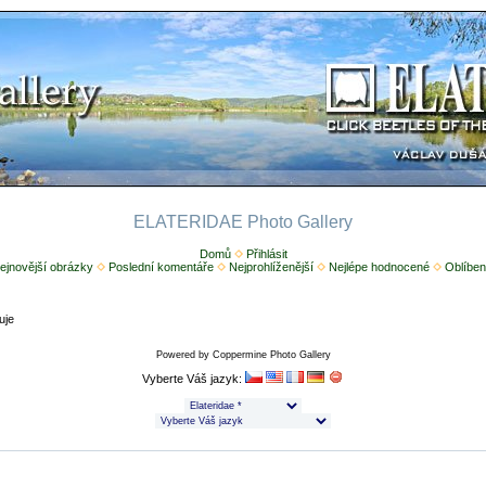
ELATERIDAE Photo Gallery
Domů
Přihlásit
ejnovější obrázky
Poslední komentáře
Nejprohlíženější
Nejlépe hodnocené
Oblíben
uje
Powered by
Coppermine Photo Gallery
Vyberte Váš jazyk: