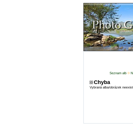
Seznam alb
N
Chyba
Vybraná alba/obrázek neexist