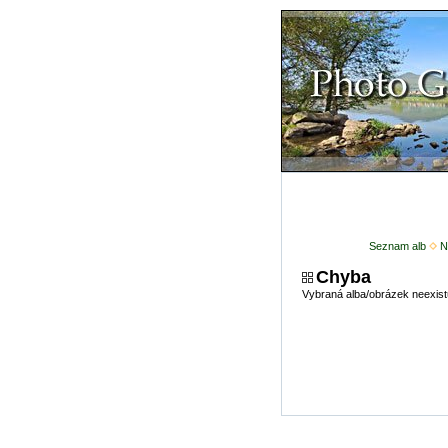
Seznam alb
N
Chyba
Vybraná alba/obrázek neexist