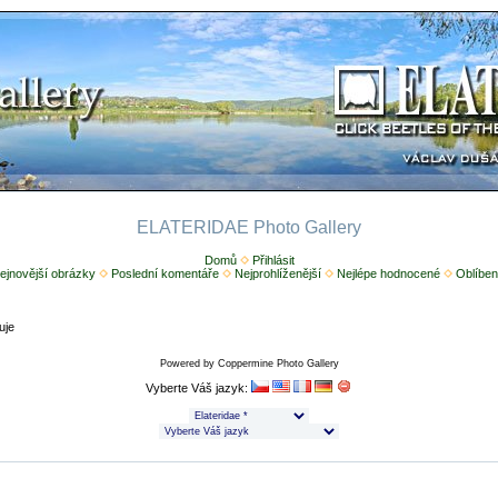
ELATERIDAE Photo Gallery
Domů
Přihlásit
ejnovější obrázky
Poslední komentáře
Nejprohlíženější
Nejlépe hodnocené
Oblíben
uje
Powered by
Coppermine Photo Gallery
Vyberte Váš jazyk: