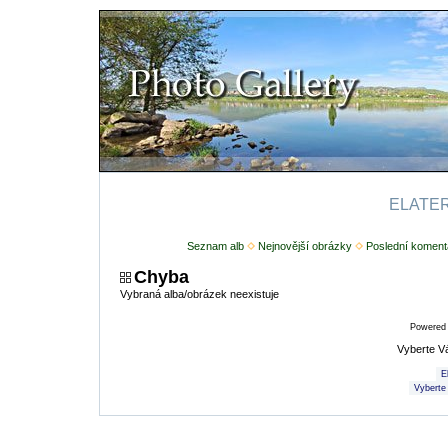
ELATERI
Seznam alb
Nejnovější obrázky
Poslední koment
Chyba
Vybraná alba/obrázek neexistuje
Powered
Vyberte V