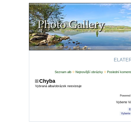
ELATERI
Seznam alb
Nejnovější obrázky
Poslední koment
Chyba
Vybraná alba/obrázek neexistuje
Powered
Vyberte V