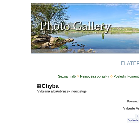
ELATERI
Seznam alb
Nejnovější obrázky
Poslední koment
Chyba
Vybraná alba/obrázek neexistuje
Powered
Vyberte V