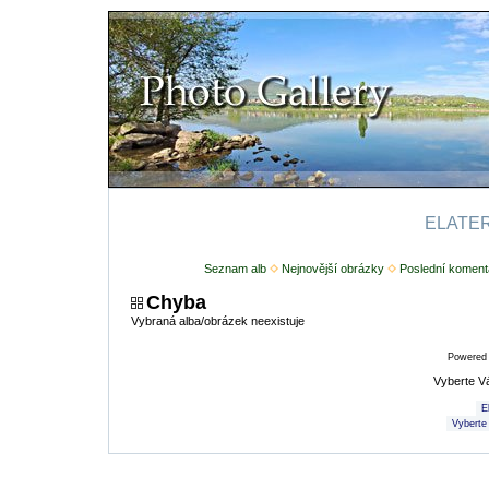
ELATERI
Seznam alb
Nejnovější obrázky
Poslední koment
Chyba
Vybraná alba/obrázek neexistuje
Powered
Vyberte V