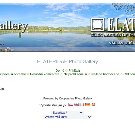
ELATERIDAE Photo Gallery
Domů
Přihlásit
ejnovější obrázky
Poslední komentáře
Nejprohlíženější
Nejlépe hodnocené
Oblíben
uje
Powered by
Coppermine Photo Gallery
Vyberte Váš jazyk: