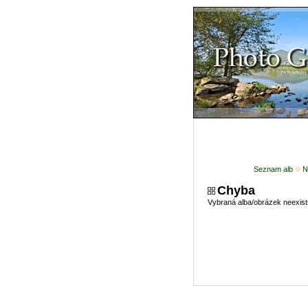
Seznam alb
N
Chyba
Vybraná alba/obrázek neexist