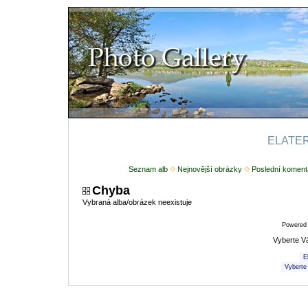
ELATERI
Seznam alb
Nejnovější obrázky
Poslední koment
Chyba
Vybraná alba/obrázek neexistuje
Powered
Vyberte V