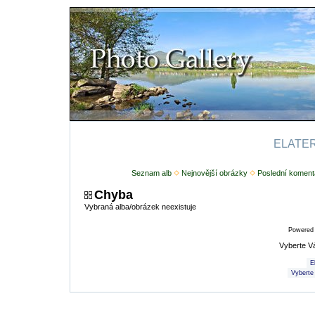
ELATERI
Seznam alb
Nejnovější obrázky
Poslední koment
Chyba
Vybraná alba/obrázek neexistuje
Powered
Vyberte V