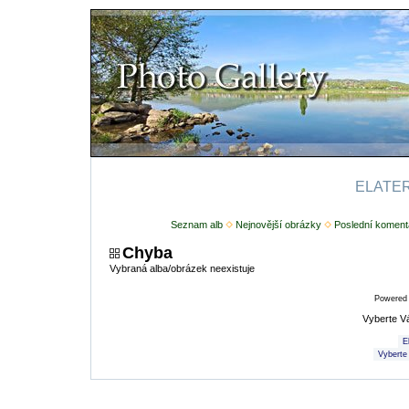
ELATERI
Seznam alb
Nejnovější obrázky
Poslední koment
Chyba
Vybraná alba/obrázek neexistuje
Powered
Vyberte V