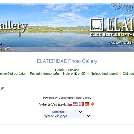
ELATERIDAE Photo Gallery
Domů
Přihlásit
ejnovější obrázky
Poslední komentáře
Nejprohlíženější
Nejlépe hodnocené
Oblíben
uje
Powered by
Coppermine Photo Gallery
Vyberte Váš jazyk: