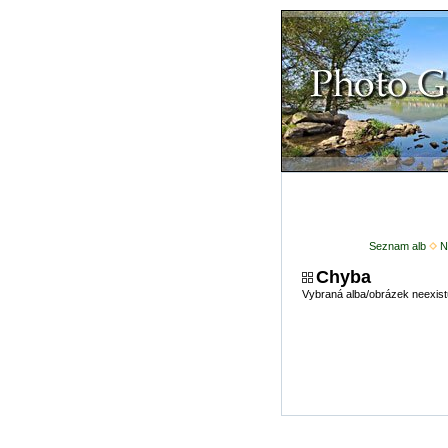
Seznam alb
N
Chyba
Vybraná alba/obrázek neexist