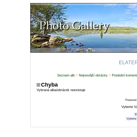
ELATERI
Seznam alb
Nejnovější obrázky
Poslední koment
Chyba
Vybraná alba/obrázek neexistuje
Powered
Vyberte V