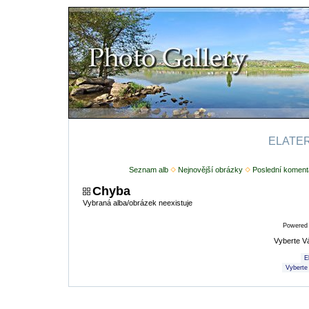
ELATERI
Seznam alb
Nejnovější obrázky
Poslední koment
Chyba
Vybraná alba/obrázek neexistuje
Powered
Vyberte V