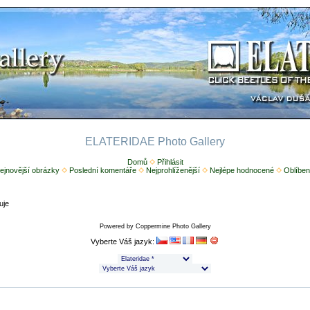
ELATERIDAE Photo Gallery
Domů
Přihlásit
ejnovější obrázky
Poslední komentáře
Nejprohlíženější
Nejlépe hodnocené
Oblíben
uje
Powered by
Coppermine Photo Gallery
Vyberte Váš jazyk: