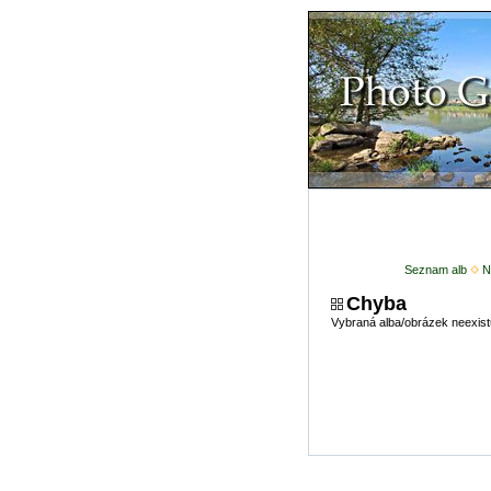
Seznam alb
N
Chyba
Vybraná alba/obrázek neexist