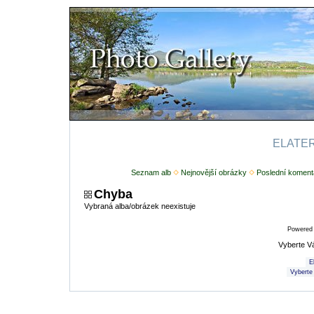
ELATERI
Seznam alb
Nejnovější obrázky
Poslední koment
Chyba
Vybraná alba/obrázek neexistuje
Powered
Vyberte V