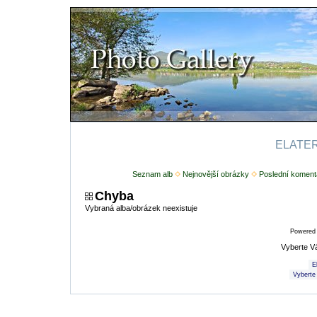
ELATERI
Seznam alb
Nejnovější obrázky
Poslední koment
Chyba
Vybraná alba/obrázek neexistuje
Powered
Vyberte V