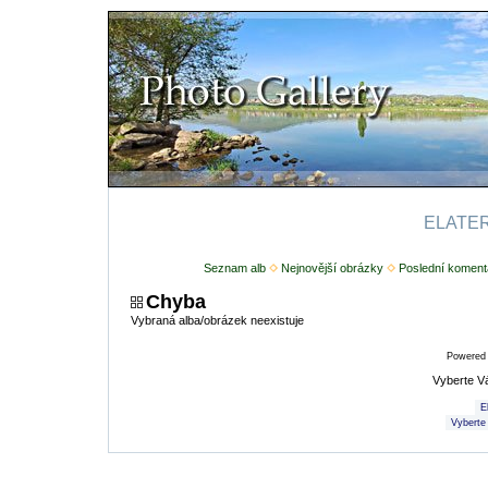
ELATERI
Seznam alb
Nejnovější obrázky
Poslední koment
Chyba
Vybraná alba/obrázek neexistuje
Powered
Vyberte V