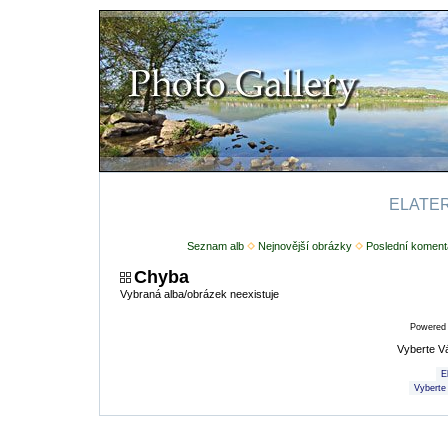
ELATERI
Seznam alb
Nejnovější obrázky
Poslední koment
Chyba
Vybraná alba/obrázek neexistuje
Powered
Vyberte V