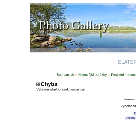
ELATERI
Seznam alb
Nejnovější obrázky
Poslední koment
Chyba
Vybraná alba/obrázek neexistuje
Powered
Vyberte V