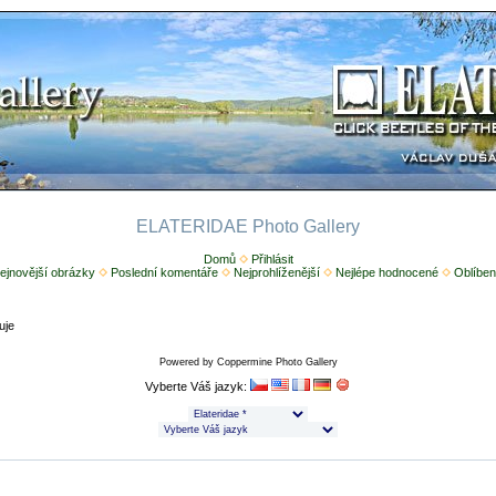
ELATERIDAE Photo Gallery
Domů
Přihlásit
ejnovější obrázky
Poslední komentáře
Nejprohlíženější
Nejlépe hodnocené
Oblíben
uje
Powered by
Coppermine Photo Gallery
Vyberte Váš jazyk: