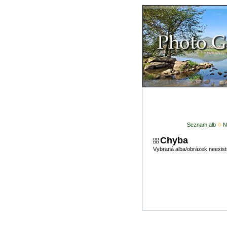
Seznam alb
N
Chyba
Vybraná alba/obrázek neexist