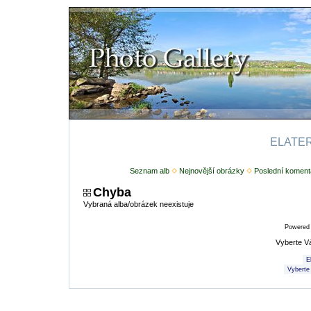
ELATERI
Seznam alb
Nejnovější obrázky
Poslední koment
Chyba
Vybraná alba/obrázek neexistuje
Powered
Vyberte V