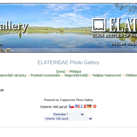
ELATERIDAE Photo Gallery
Domů
Přihlásit
ejnovější obrázky
Poslední komentáře
Nejprohlíženější
Nejlépe hodnocené
Oblíben
uje
Powered by
Coppermine Photo Gallery
Vyberte Váš jazyk: