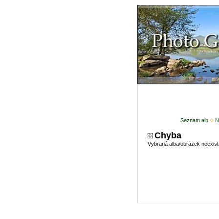
Seznam alb
N
Chyba
Vybraná alba/obrázek neexist