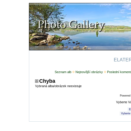
ELATERI
Seznam alb
Nejnovější obrázky
Poslední koment
Chyba
Vybraná alba/obrázek neexistuje
Powered
Vyberte V