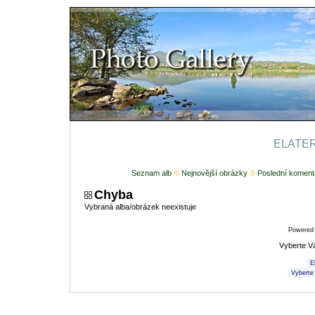
ELATERI
Seznam alb
Nejnovější obrázky
Poslední koment
Chyba
Vybraná alba/obrázek neexistuje
Powered
Vyberte V