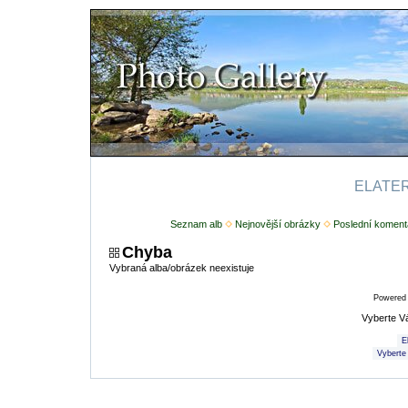
ELATERI
Seznam alb
Nejnovější obrázky
Poslední koment
Chyba
Vybraná alba/obrázek neexistuje
Powered
Vyberte V