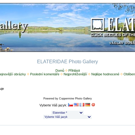
ELATERIDAE Photo Gallery
Domů
Přihlásit
ejnovější obrázky
Poslední komentáře
Nejprohlíženější
Nejlépe hodnocené
Oblíben
uje
Powered by
Coppermine Photo Gallery
Vyberte Váš jazyk: