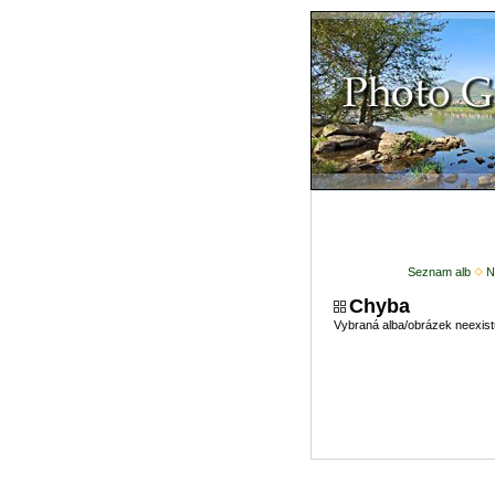
Seznam alb
N
Chyba
Vybraná alba/obrázek neexist