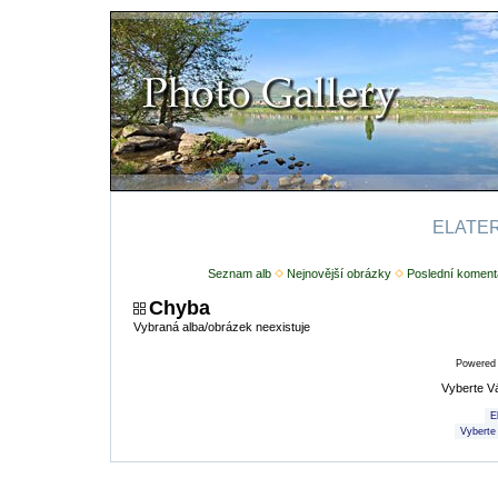
ELATERI
Seznam alb
Nejnovější obrázky
Poslední koment
Chyba
Vybraná alba/obrázek neexistuje
Powered
Vyberte V