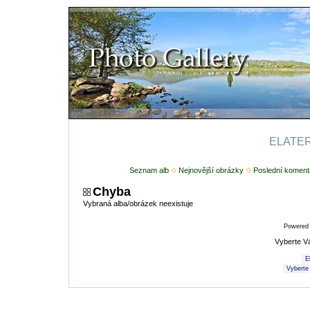
ELATERI
Seznam alb
Nejnovější obrázky
Poslední koment
Chyba
Vybraná alba/obrázek neexistuje
Powered
Vyberte V