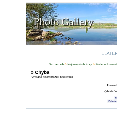
ELATERI
Seznam alb
Nejnovější obrázky
Poslední koment
Chyba
Vybraná alba/obrázek neexistuje
Powered
Vyberte V