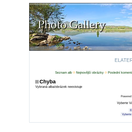
ELATERI
Seznam alb
Nejnovější obrázky
Poslední koment
Chyba
Vybraná alba/obrázek neexistuje
Powered
Vyberte V