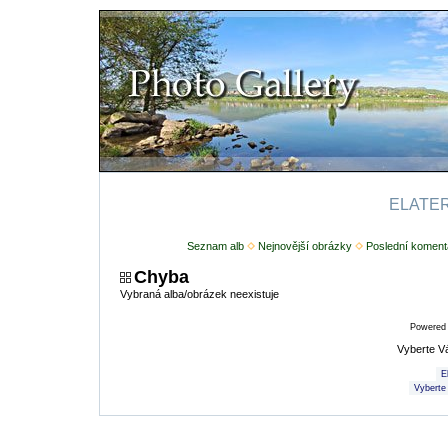
ELATERI
Seznam alb
Nejnovější obrázky
Poslední koment
Chyba
Vybraná alba/obrázek neexistuje
Powered
Vyberte V