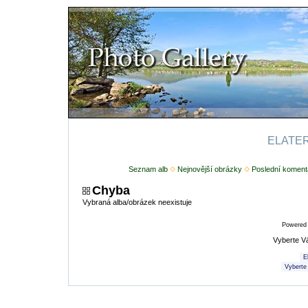
ELATERI
Seznam alb
Nejnovější obrázky
Poslední koment
Chyba
Vybraná alba/obrázek neexistuje
Powered
Vyberte V