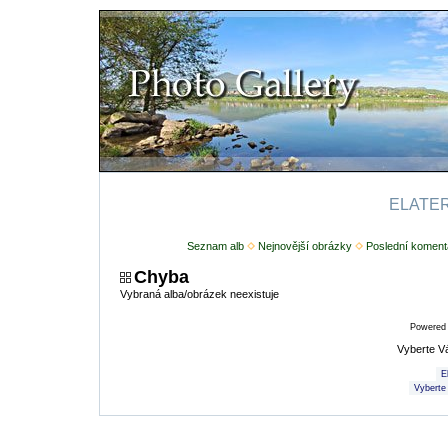
ELATERI
Seznam alb
Nejnovější obrázky
Poslední koment
Chyba
Vybraná alba/obrázek neexistuje
Powered
Vyberte V