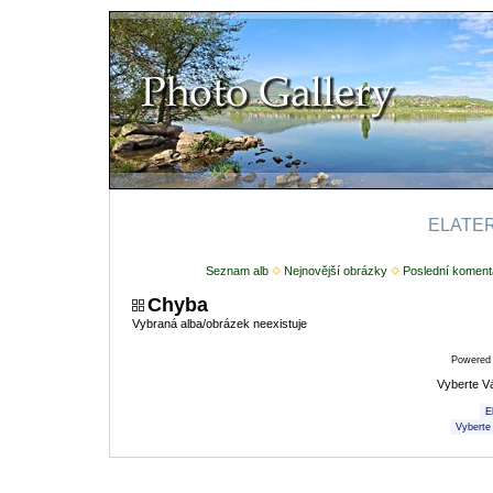
ELATERI
Seznam alb
Nejnovější obrázky
Poslední koment
Chyba
Vybraná alba/obrázek neexistuje
Powered
Vyberte V