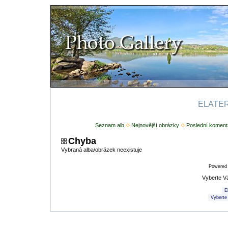
ELATERI
Seznam alb
Nejnovější obrázky
Poslední koment
Chyba
Vybraná alba/obrázek neexistuje
Powered
Vyberte V