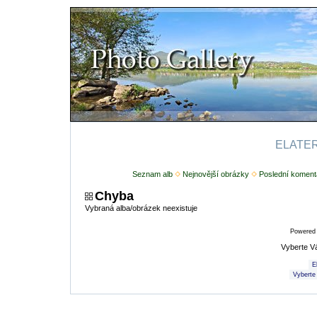
ELATERI
Seznam alb
Nejnovější obrázky
Poslední koment
Chyba
Vybraná alba/obrázek neexistuje
Powered
Vyberte V