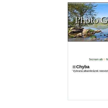
Seznam alb
N
Chyba
Vybraná alba/obrázek neexist