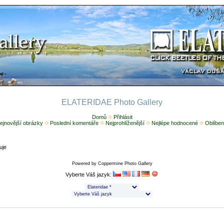
ELATERIDAE Photo Gallery
Domů
Přihlásit
ejnovější obrázky
Poslední komentáře
Nejprohlíženější
Nejlépe hodnocené
Oblíben
uje
Powered by
Coppermine Photo Gallery
Vyberte Váš jazyk: