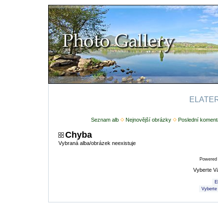
ELATERI
Seznam alb
Nejnovější obrázky
Poslední koment
Chyba
Vybraná alba/obrázek neexistuje
Powered
Vyberte V