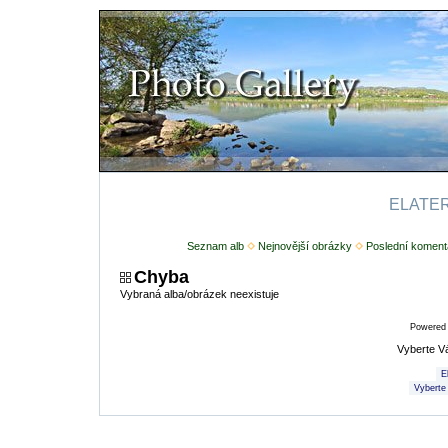
ELATERI
Seznam alb
Nejnovější obrázky
Poslední koment
Chyba
Vybraná alba/obrázek neexistuje
Powered
Vyberte V