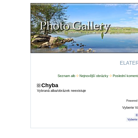
ELATERI
Seznam alb
Nejnovější obrázky
Poslední koment
Chyba
Vybraná alba/obrázek neexistuje
Powered
Vyberte V